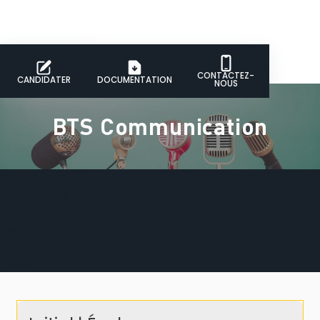
CONTACTEZ-
CANDIDATER
DOCUMENTATION
NOUS
BTS Communication
Métier
Programme
Épreuves
Inscription
Poursuite d'étude
Tarifs