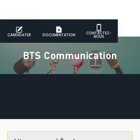
CONTACTEZ-
CANDIDATER
DOCUMENTATION
NOUS
BTS Communication
Métier
Programme
Épreuves
Inscription
Poursuite d'étude
Tarifs